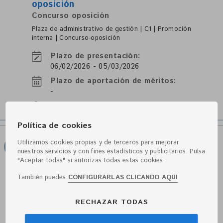
oposición
Concurso oposición
Plaza de administrativo de gestión | C1 | Promoción
interna | Concurso-oposición
Plazo de presentación:
06/02/2026 - 05/03/2026
Plazo de aportación de méritos:
-
Plazas:
1
Política de cookies
Ayuntamiento de Ibi
Utilizamos cookies propias y de terceros para mejorar
A1
Plaza de técnico/a de administración
nuestros servicios y con fines estadísticos y publicitarios. Pulsa
"Aceptar todas" si autorizas todas estas cookies.
general | RRHH | A1 | Concurso-
oposición
También puedes
CONFIGURARLAS CLICANDO AQUI
Concurso oposición
Plaza de técnico/a de administración general | RRHH |
RECHAZAR TODAS
A1 | Concurso-oposición